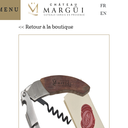
Passer
FR
au
MENU
contenu
EN
<< Retour à la boutique