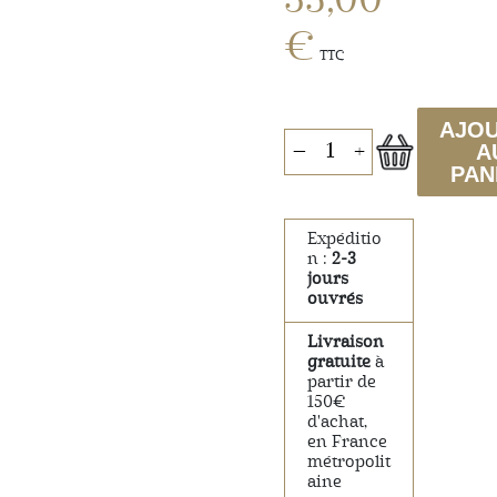
35,00
€
TTC
AJO
−
+
A
PAN
Expéditio
n :
2-3
jours
ouvrés
Livraison
gratuite
à
partir de
150€
d'achat,
en France
métropolit
aine